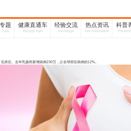
专题
健康直通车
经验交流
热点资讯
科普
y Topic
through train
exchange
Hot information
Preserv
常见
癌症
。去年乳腺癌新增病例230万，占全球癌症病例的12%。