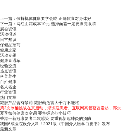
上一篇：
保持机体健康要学会吃 正确饮食对身体好
下一篇：
网红面霜成本10元 选择面霜一定要擦亮眼睛
展会资讯
活动报道
日常知识
保健品招商
健康之家
活动专题
健康直通车
经验交流
热点资讯
科普养生
百姓健康
名人名企
行业资讯
热门文章
减肥产品含有禁药 减肥药危害大千万不能吃
第2次冰桶挑战在京启动，渐冻症患者、互联网高管蔡磊发起，郎永..
夏季如何健康吹空调 要掌握这些小技巧
香港一新冠康复者二次感染 要重视新冠肺炎的预防
我国6成医院设介入科！2021版《中国介入医学白皮书》发布
最新文章