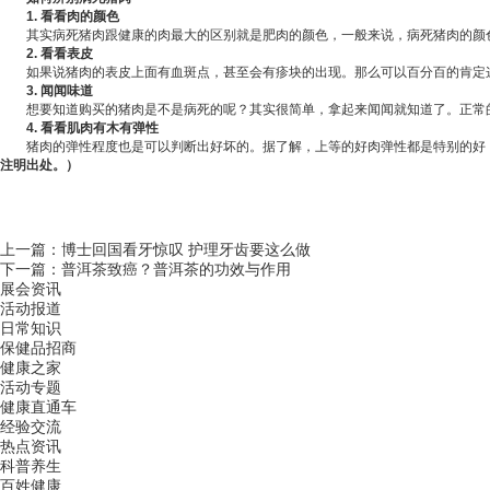
1. 看看肉的颜色
其实病死猪肉跟
健康
的肉最大的区别就是肥肉的颜色，一般来说，病死猪肉的颜
2. 看看表皮
如果说猪肉的表皮上面有血斑点，甚至会有疹块的出现。那么可以百分百的肯定这
3. 闻闻味道
想要知道购买的猪肉是不是病死的呢？其实很简单，拿起来闻闻就知道了。正常的
4. 看看肌肉有木有弹性
猪肉的弹性程度也是可以判断出好坏的。据了解，上等的好肉弹性都是特别的好，
注明出处。）
上一篇：
博士回国看牙惊叹 护理牙齿要这么做
下一篇：
普洱茶致癌？普洱茶的功效与作用
展会资讯
活动报道
日常知识
保健品招商
健康之家
活动专题
健康直通车
经验交流
热点资讯
科普养生
百姓健康