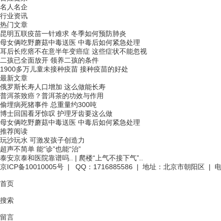
名人名企
行业资讯
热门文章
昆明五联疫苗一针难求 冬季如何预防肺炎
母女俩吃野蘑菇中毒送医 中毒后如何紧急处理
耳后长疙瘩不在意半年变癌症 这些症状不能忽视
二孩已全面放开 领养二孩的条件
1900多万儿童未接种疫苗 接种疫苗的好处
最新文章
俄罗斯长寿人口增加 这么做能长寿
普洱茶致癌？普洱茶的功效与作用
偷埋病死猪事件 总重量约300吨
博士回国看牙惊叹 护理牙齿要这么做
母女俩吃野蘑菇中毒送医 中毒后如何紧急处理
推荐阅读
玩沙玩水 可激发孩子创造力
超声不简单 能“诊”也能“治”
泰安京泰和医院靠谱吗..
|
爬楼“上气不接下气”..
京ICP备10010005号
| QQ：1716885586 | 地址：北京市朝阳区 | 电话
首页
搜索
留言