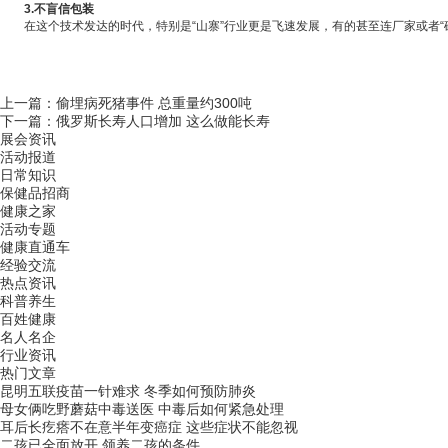
3.不盲信包装
在这个技术发达的时代，特别是“山寨”行业更是飞速发展，有的甚至连厂家或者“砖
上一篇：
偷埋病死猪事件 总重量约300吨
下一篇：
俄罗斯长寿人口增加 这么做能长寿
展会资讯
活动报道
日常知识
保健品招商
健康之家
活动专题
健康直通车
经验交流
热点资讯
科普养生
百姓健康
名人名企
行业资讯
热门文章
昆明五联疫苗一针难求 冬季如何预防肺炎
母女俩吃野蘑菇中毒送医 中毒后如何紧急处理
耳后长疙瘩不在意半年变癌症 这些症状不能忽视
二孩已全面放开 领养二孩的条件