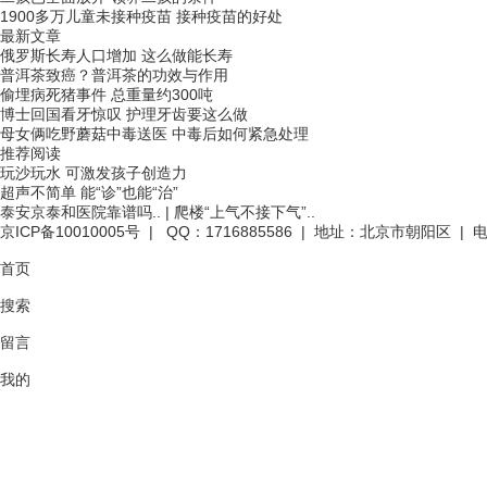
1900多万儿童未接种疫苗 接种疫苗的好处
最新文章
俄罗斯长寿人口增加 这么做能长寿
普洱茶致癌？普洱茶的功效与作用
偷埋病死猪事件 总重量约300吨
博士回国看牙惊叹 护理牙齿要这么做
母女俩吃野蘑菇中毒送医 中毒后如何紧急处理
推荐阅读
玩沙玩水 可激发孩子创造力
超声不简单 能“诊”也能“治”
泰安京泰和医院靠谱吗..
|
爬楼“上气不接下气”..
京ICP备10010005号
| QQ：1716885586 | 地址：北京市朝阳区 | 电话
首页
搜索
留言
我的