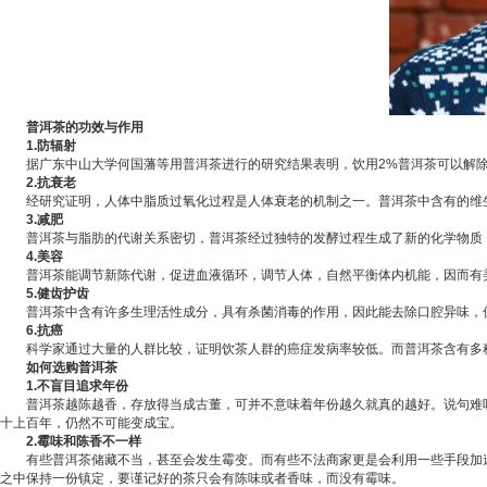
普洱茶的功效与作用
1.防辐射
据广东中山大学何国藩等用普洱茶进行的研究结果表明，饮用2%普洱茶可以解除
2.抗衰老
经研究证明，人体中脂质过氧化过程是人体衰老的机制之一。普洱茶中含有的维生素
3.减肥
普洱茶与脂肪的代谢关系密切，普洱茶经过独特的发酵过程生成了新的化学物质，
4.美容
普洱茶能调节新陈代谢，促进血液循环，调节人体，自然平衡体内机能，因而有美
5.健齿护齿
普洱茶中含有许多生理活性成分，具有杀菌消毒的作用，因此能去除口腔异味，
6.抗癌
科学家通过大量的人群比较，证明饮茶人群的
癌症
发病率较低。而普洱茶含有多
如何选购普洱茶
1.不盲目追求年份
普洱茶越陈越香，存放得当成古董，可并不意味着年份越久就真的越好。说句难听
十上百年，仍然不可能变成宝。
2.霉味和陈香不一样
有些普洱茶储藏不当，甚至会发生霉变。而有些不法商家更是会利用一些手段加速普
之中保持一份镇定，要谨记好的茶只会有陈味或者香味，而没有霉味。