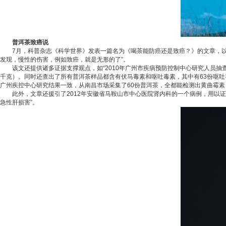
普洱茶致癌说
7月，科普杂志《科学世界》发表一篇名为《喝茶能防癌还是致癌？》的文章，以普
发现，慢性的伤害，例如致癌，就是无形的了”。
该文还提供诸多证据支撑观点，如“2010年广州市
疾病
预防控制中心研究人员抽查
千克）。同时还查出了所有普洱茶样品都含有伏马毒素和呕吐毒素，其中有63份呕吐毒
广州疾控中心研究结果一致，从南昌市场采集了60份普洱茶，全都能检测出黄曲霉素
此外，文章还援引了2012年安徽省马鞍山市中心
医院
肾内科的一个病例，用以证
急性肝损害”。