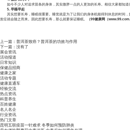
如今不少人对追求苗条的身体，其实微胖一点的人更加的长寿。相信大家都知道体重
5. 早睡早起
其实想要长寿，睡眠很重要。
睡觉
就是为了让我们的身体机能得到休息的时间，
发症就会随之而来。因此想要长寿，那么就要保证睡眠。
（99
健康
网（www.99.c
上一篇：
普洱茶致癌？普洱茶的功效与作用
下一篇：没有了
展会资讯
活动报道
日常知识
保健品招商
健康之家
活动专题
健康直通车
经验交流
热点资讯
科普养生
百姓健康
名人名企
行业资讯
热门文章
昆明五联疫苗一针难求 冬季如何预防肺炎