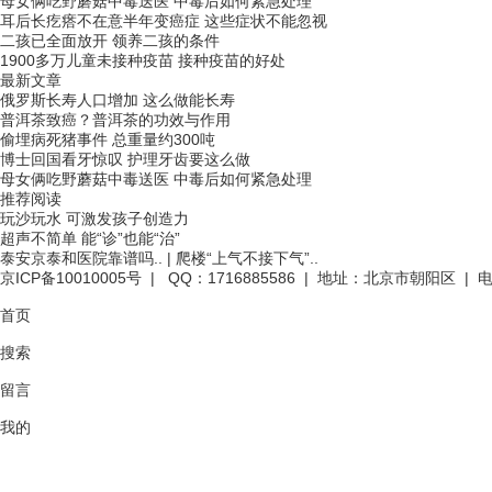
母女俩吃野蘑菇中毒送医 中毒后如何紧急处理
耳后长疙瘩不在意半年变癌症 这些症状不能忽视
二孩已全面放开 领养二孩的条件
1900多万儿童未接种疫苗 接种疫苗的好处
最新文章
俄罗斯长寿人口增加 这么做能长寿
普洱茶致癌？普洱茶的功效与作用
偷埋病死猪事件 总重量约300吨
博士回国看牙惊叹 护理牙齿要这么做
母女俩吃野蘑菇中毒送医 中毒后如何紧急处理
推荐阅读
玩沙玩水 可激发孩子创造力
超声不简单 能“诊”也能“治”
泰安京泰和医院靠谱吗..
|
爬楼“上气不接下气”..
京ICP备10010005号
| QQ：1716885586 | 地址：北京市朝阳区 | 电话
首页
搜索
留言
我的