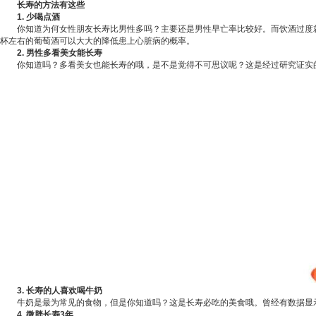
长寿的方法有这些
1. 少喝点酒
你知道为何女性朋友长寿比
男性
多吗？主要还是男性早亡率比较好。而饮酒过度
杯左右的葡萄酒可以大大的降低患上心脏病的概率。
2. 男性多看美女能长寿
你知道吗？多看美女也能长寿的哦，是不是觉得不可思议呢？这是经过研究证实的
3. 长寿的人喜欢喝牛奶
牛奶是最为常见的食物，但是你知道吗？这是长寿必吃的美食哦。曾经有数据显示
4. 微胖长寿3年